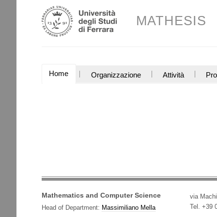
Salta
Strumenti
ai
MATHESIS
personali
contenuti.
|
Salta
alla
navigazione
SEZIONI
Home
Organizzazione
Attività
Pro
Mathematics and Computer Science
via Machi
Tel. +39
Head of Department:
Massimiliano Mella